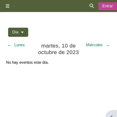
Salta al contenido principal
Entrar
Panel lateral
Selector de 
Día
martes, 10 de
←
Lunes
Miércoles
→
octubre de 2023
No hay eventos este día.