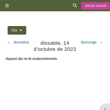
Ves al contingut principal
Iniciar sessió
Panell lateral
Commuta l'entrada d
Dia
dissabte, 14
←
divendres
diumenge
→
d’octubre de 2023
Aquest dia no té esdeveniments.