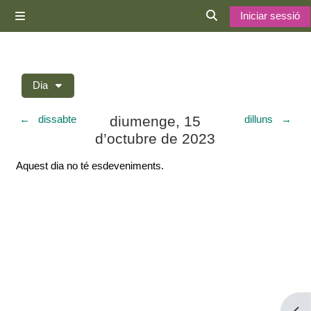
Ves al contingut principal
Iniciar sessió
Panell lateral
Commuta l'entrada d
Dia
diumenge, 15
←
dissabte
dilluns
→
d’octubre de 2023
Aquest dia no té esdeveniments.