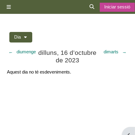
Ves al contingut principal
Iniciar sessió
Panell lateral
Commuta l'entrada d
Dia
dilluns, 16 d’octubre
←
diumenge
dimarts
→
de 2023
Aquest dia no té esdeveniments.