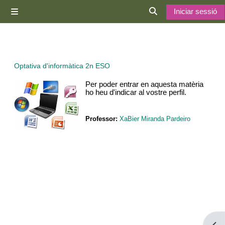
Ves al contingut principal
Iniciar sessió
Panell lateral
Commuta l'entrada d
Optativa d'informàtica 2n ESO
Per poder entrar en aquesta matèria
ho heu d'indicar al vostre perfil.
Professor:
XaBier Miranda Pardeiro