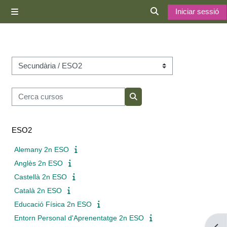
Ves al contingut principal
Iniciar sessió
Panell lateral
Commuta l'entrada d
Categories de cursos
Cerca cursos
Cerca cursos
ESO2
Alemany 2n ESO
Anglès 2n ESO
Castellà 2n ESO
Català 2n ESO
Educació Física 2n ESO
Entorn Personal d'Aprenentatge 2n ESO