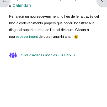
Obre l'índex del curs
Obre
Calendari
al
Per afegir un nou esdeveniment ho heu de fer a través del
bloc d'esdeveniments propers que podeu localitzar a la
diagonal superior dreta de l'espai del curs. Clicant a
nou
esdeveniment
de curs i anar-hi anant
Fòrum
Taulell d'avisos i notícies - 1r Batx B