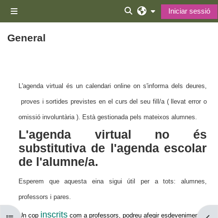
Ves al contingut principal
Iniciar sessió
Panell lateral
Commuta l'entrada de la 
General
Descripció general de la secció
L'agenda virtual és un calendari online on s'informa dels deures,
proves i sortides previstes en el curs del seu fill/a ( llevat error o
omissió involuntària ). Està gestionada pels mateixos alumnes.
L'agenda virtual no és
substitutiva de l'agenda escolar
de l'alumne/a.
Esperem que aquesta eina sigui útil per a tots: alumnes,
professors i pares.
inscrits
Un cop
com a professors, podreu afegir esdeveniments