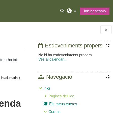
Iniciar sessió
Commuta l'entrada de la cer
Blocs
Esdeveniments propers
No hi ha esdeveniments propers.
Ves al calendari...
treu-ho tot
Navegació
involuntària ).
Inici
Pàgines del lloc
genda
Els meus cursos
Cursos