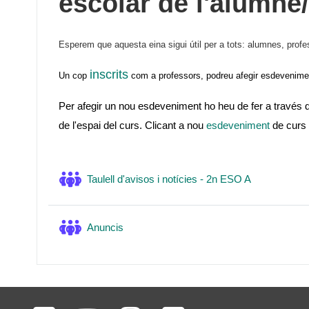
escolar de l'alumne/
Esperem que aquesta eina sigui útil per a tots: alumnes, profe
inscrits
Un cop
com a professors, podreu afegir esdevenime
Per afegir un nou esdeveniment ho heu de fer a través d
de l'espai del curs. Clicant a nou
esdeveniment
de curs 
Fòrum
Taulell d'avisos i notícies - 2n ESO A
Fòrum
Anuncis