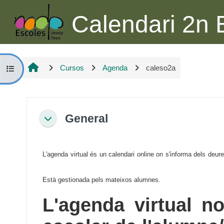
Ves al contingut principal
Calendari 2n
Cursos
Agenda
caleso2a
Obre l'índex del curs
Descripció general de la secc
General
Redueix
L'agenda virtual és un calendari online on s'informa dels deures
Està gestionada pels mateixos alumnes.
L'agenda virtual no