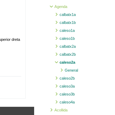
Agenda
calbatx1a
calbatx1b
caleso1a
caleso1b
perior dreta
calbatx2a
calbatx2b
caleso2a
General
caleso2b
caleso3a
caleso3b
caleso4a
Acollida