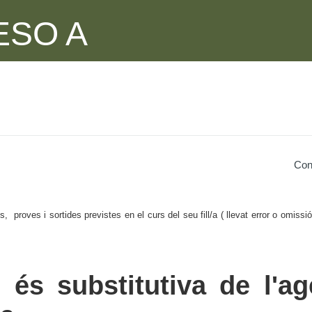
 ESO A
ió
Con
, proves i sortides previstes en el curs del seu fill/a ( llevat error o omissió 
 és substitutiva de l'a