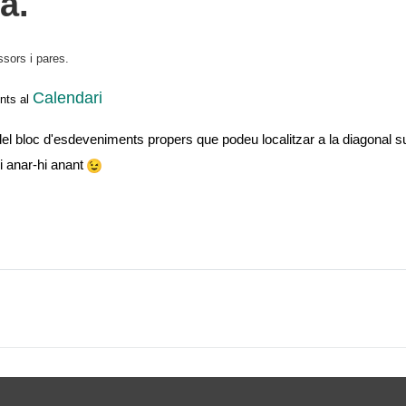
a.
ssors i pares.
Calendari
nts al
el bloc d'esdeveniments propers que podeu localitzar a la diagonal su
i anar-hi anant