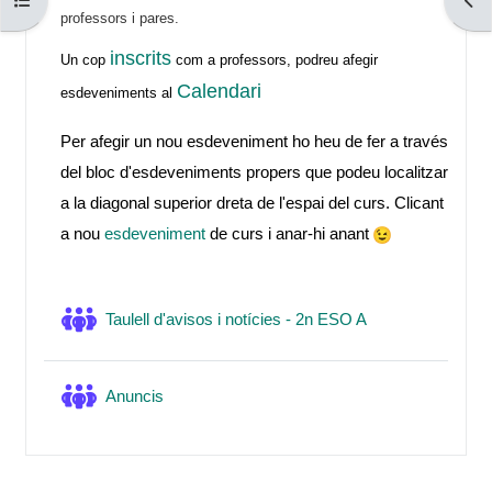
Kursindex öffnen
Bloc
professors i pares.
inscrits
Un cop
com a professors, podreu afegir
Calendari
esdeveniments al
Per afegir un nou esdeveniment ho heu de fer a través
del bloc d'esdeveniments propers que podeu localitzar
a la diagonal superior dreta de l'espai del curs. Clicant
a nou
esdeveniment
de curs i anar-hi anant
Forum
Taulell d'avisos i notícies - 2n ESO A
Forum
Anuncis