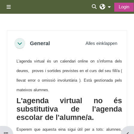
Zum Hauptinhalt
Login
Website-Übersicht
Sucheingabe umsc
Abschnittsübersicht
General
Alles einklappen
Einklappen
L'agenda virtual és un calendari online on s'informa dels
deures, proves i sortides previstes en el curs del seu fill/a (
llevat error o omissió involuntària ). Està gestionada pels
mateixos alumnes.
L'agenda virtual no és
substitutiva de l'agenda
escolar de l'alumne/a.
Esperem que aquesta eina sigui útil per a tots: alumnes,