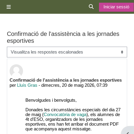
Ves al contingut principal
Iniciar sessió
Panell lateral
Commuta l'entrada d
Confirmació de l'assistència a les jornades
esportives
Mode de visualització
Nombre de respostes: 0
Confirmació de l'assistència a les jornades esportives
per
Lluís Gras
-
dimecres, 20 de maig 2026, 07:39
Benvolgudes i benvolguts,
Donades les circumstàncies especials del dia 27
de maig (
Convocatòria de vaga
), els alumnes de
4t d'ESO, organitzadors de les jornades
esportives, ens han fet arribar el document PDF
que acompanya aquest missatge.