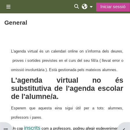
Ves al contingut principal
Iniciar sessió
Panell lateral
Commuta l'entrada de la 
General
Descripció general de la secció
L'agenda virtual és un calendari online on s'informa dels deures,
proves i sortides previstes en el curs del seu fill/a ( llevat error o
omissió involuntària ). Està gestionada pels mateixos alumnes.
L'agenda virtual no és
substitutiva de l'agenda escolar
de l'alumne/a.
Esperem que aquesta eina sigui útil per a tots: alumnes,
professors i pares.
inscrits
Un cop
com a professors, podreu afegir esdeveniments