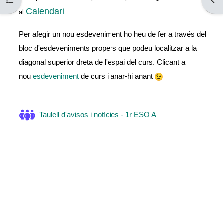
Obre l'índex del curs
Obre
Calendari
al
Per afegir un nou esdeveniment ho heu de fer a través del
bloc d'esdeveniments propers que podeu localitzar a la
diagonal superior dreta de l'espai del curs. Clicant a
nou
esdeveniment
de curs i anar-hi anant
Fòrum
Taulell d'avisos i notícies - 1r ESO A