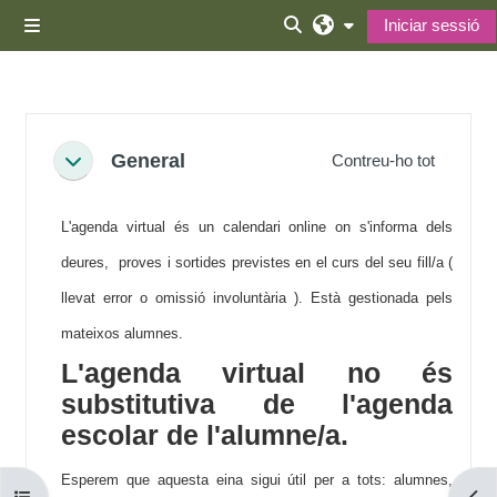
Ves al contingut principal
Iniciar sessió
Panell lateral
Commuta l'entrada de la 
Descripció general de la secció
General
Contreu-ho tot
Redueix
L'agenda virtual és un calendari online on s'informa dels
deures, proves i sortides previstes en el curs del seu fill/a (
llevat error o omissió involuntària ). Està gestionada pels
mateixos alumnes.
L'agenda virtual no és
substitutiva de l'agenda
escolar de l'alumne/a.
Esperem que aquesta eina sigui útil per a tots: alumnes,