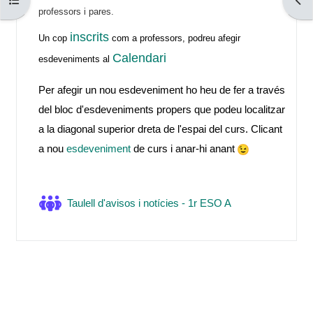
Obre l'índex del curs
Obre
professors i pares.
inscrits
Un cop
com a professors, podreu afegir
Calendari
esdeveniments al
Per afegir un nou esdeveniment ho heu de fer a través
del bloc d'esdeveniments propers que podeu localitzar
a la diagonal superior dreta de l'espai del curs. Clicant
a nou
esdeveniment
de curs i anar-hi anant
Fòrum
Taulell d'avisos i notícies - 1r ESO A